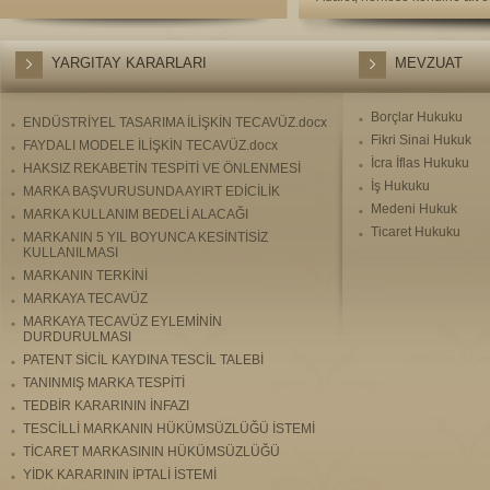
YARGITAY KARARLARI
MEVZUAT
Borçlar Hukuku
ENDÜSTRİYEL TASARIMA İLİŞKİN TECAVÜZ.docx
Fikri Sinai Hukuk
FAYDALI MODELE İLİŞKİN TECAVÜZ.docx
İcra İflas Hukuku
HAKSIZ REKABETİN TESPİTİ VE ÖNLENMESİ
İş Hukuku
MARKA BAŞVURUSUNDA AYIRT EDİCİLİK
Medeni Hukuk
MARKA KULLANIM BEDELİ ALACAĞI
Ticaret Hukuku
MARKANIN 5 YIL BOYUNCA KESİNTİSİZ
KULLANILMASI
MARKANIN TERKİNİ
MARKAYA TECAVÜZ
MARKAYA TECAVÜZ EYLEMİNİN
DURDURULMASI
PATENT SİCİL KAYDINA TESCİL TALEBİ
TANINMIŞ MARKA TESPİTİ
TEDBİR KARARININ İNFAZI
TESCİLLİ MARKANIN HÜKÜMSÜZLÜĞÜ İSTEMİ
TİCARET MARKASININ HÜKÜMSÜZLÜĞÜ
YİDK KARARININ İPTALİ İSTEMİ