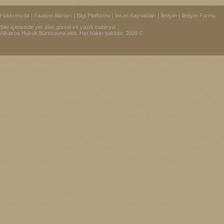
Hakkımızda
|
Faaliyet Alanları
|
Bilgi Platformu
|
İnsan Kaynakları
|
İletişim
|
İletişim Formu
Site içerisinde yer alan görsel ve yazılı materyal
Albatros Hukuk Büresouna aittir. Her hakkı saklıdır. 2009 ©