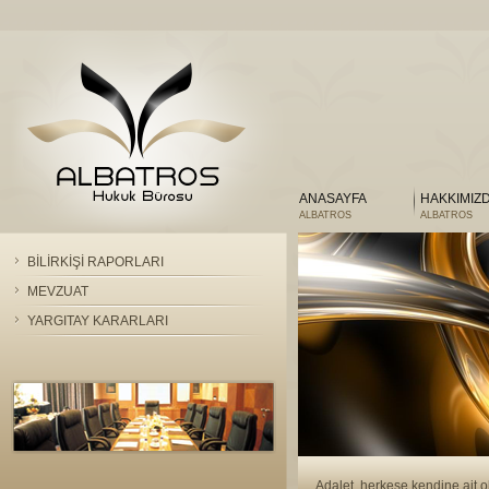
ANASAYFA
HAKKIMIZ
ALBATROS
ALBATROS
BİLİRKİŞİ RAPORLARI
MEVZUAT
YARGITAY KARARLARI
Adalet, herkese kendine ait o