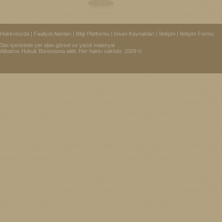
Hakkımızda
|
Faaliyet Alanları
|
Bilgi Platformu
|
İnsan Kaynakları
|
İletişim
|
İletişim Formu
Site içerisinde yer alan görsel ve yazılı materyal
Albatros Hukuk Büresouna aittir. Her hakkı saklıdır. 2009 ©